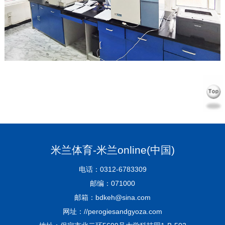
米兰体育-米兰online(中国)
电话：0312-6783309
邮编：071000
邮箱：bdkeh@sina.com
网址：//perogiesandgyoza.com