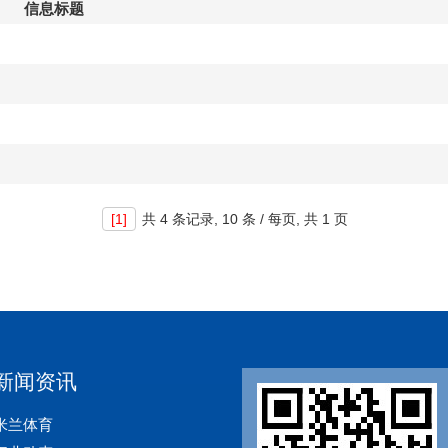
信息标题
[1]
共
4 条记录,
10 条 / 每页, 共
1 页
新闻资讯
米兰体育