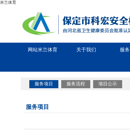
米兰体育
网站米兰体育
关于我们
服务
服务项目
服务流程
项目公示
服务项目