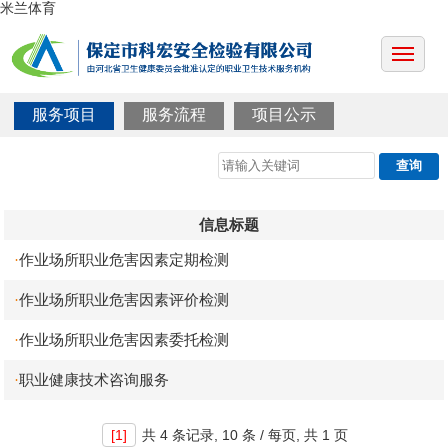
米兰体育
服务项目
服务流程
项目公示
信息标题
作业场所职业危害因素定期检测
·
作业场所职业危害因素评价检测
·
作业场所职业危害因素委托检测
·
职业健康技术咨询服务
·
[1]
共
4 条记录,
10 条 / 每页, 共
1 页