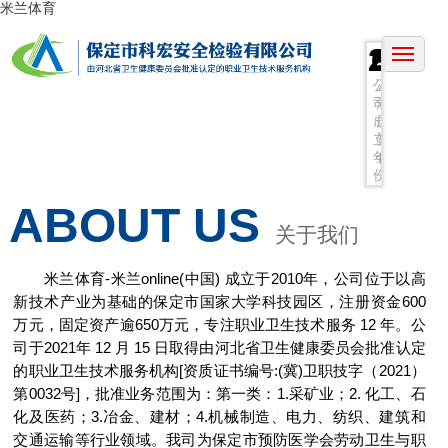
米兰体育
2010
600
99
120
%
+
公
万
客
服
司
注
户
务
成
册
好
合
立
资
评
作
年
金
率
伙
份
伴
ABOUT US
关于我们
米兰体育-米兰online(中国) 成立于2010年，公司位于以高
新技术产业为基础的保定市国家大学科技园区，注册资金600
万元，固定资产逾650万元，专注职业卫生技术服务 12 年。公
司于2021年 12 月 15 日取得由河北省卫生健康委员会批准认定
的职业卫生技术服务机构[资质证书编号:(冀)卫职技字（2021）
第0032号]，批准业务范围为：第一类：1.采矿业；2. 化工、石
化及医药；3.冶金、建材；4.机械制造、电力、纺织、建筑和
交通运输等行业领域。我司为保定市预防医学会劳动卫生与职