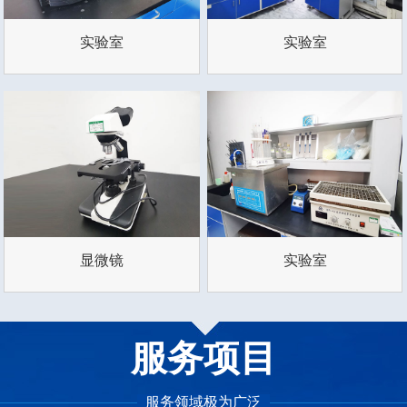
实验室
实验室
显微镜
实验室
服务项目
服务领域极为广泛