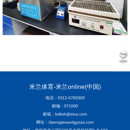
米兰体育-米兰online(中国)
电话：0312-6783309
邮编：071000
邮箱：bdkeh@sina.com
网址：//perogiesandgyoza.com