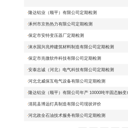
隆达铝业（顺平）有限公司定期检测
·
涿州市京热热力有限公司定期检测
·
保定市安特变压器厂定期检测
·
涞水国兴兆烨建筑材料制造有限公司定期检测
·
保定市兆微软件科技有限公司定期检测
·
安泰志诚（河北）电气科技有限公司定期检测
·
河北北威保互电气设备有限公司定期检测
·
隆达铝业（顺平）有限公司年产 10000吨半固态触
·
清苑县博远灯具制造有限公司现状评价
·
河北政全石油技术服务有限公司定期检测
·