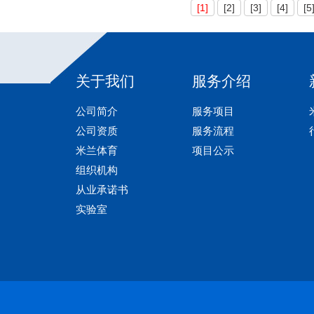
[1]
[2]
[3]
[4]
[5
关于我们
服务介绍
公司简介
服务项目
公司资质
服务流程
米兰体育
项目公示
组织机构
从业承诺书
实验室