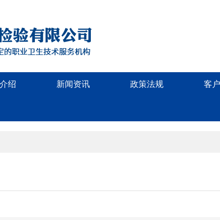
介绍
新闻资讯
政策法规
客