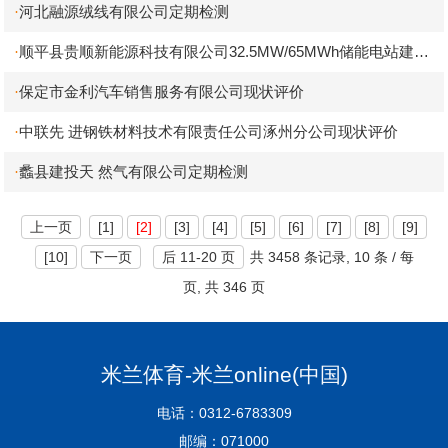
河北融源绒线有限公司定期检测
·
顺平县贵顺新能源科技有限公司32.5MW/65MWh储能电站建设
·
项目职业病危害预评价
保定市金利汽车销售服务有限公司现状评价
·
中联先 进钢铁材料技术有限责任公司涿州分公司现状评价
·
蠡县建投天 然气有限公司定期检测
·
上一页
[1]
[2]
[3]
[4]
[5]
[6]
[7]
[8]
[9]
[10]
下一页
后 11-20 页
共
3458 条记录,
10 条 / 每
页, 共
346 页
米兰体育-米兰online(中国)
电话：0312-6783309
邮编：071000