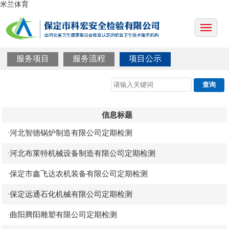
米兰体育
服务项目
服务流程
项目公示
信息标题
河北智德锅炉制造有限公司定期检测
·
河北布莱特机械设备制造有限公司定期检测
·
保定市鑫飞达农机装备有限公司定期检测
·
保定远通石化机械有限公司定期检测
·
曲阳腾阳雕塑有限公司定期检测
·