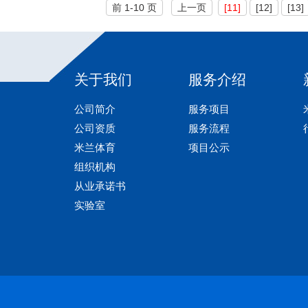
前 1-10 页
上一页
[11]
[12]
[13]
关于我们
服务介绍
公司简介
服务项目
公司资质
服务流程
米兰体育
项目公示
组织机构
从业承诺书
实验室