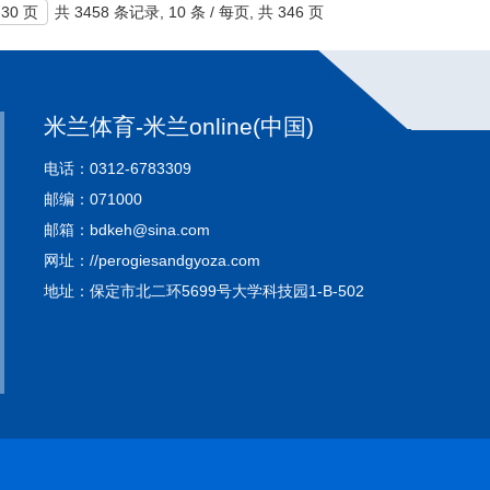
-30 页
共
3458 条记录,
10 条 / 每页, 共
346 页
米兰体育-米兰online(中国)
电话：0312-6783309
邮编：071000
邮箱：bdkeh@sina.com
网址：//perogiesandgyoza.com
地址：保定市北二环5699号大学科技园1-B-502