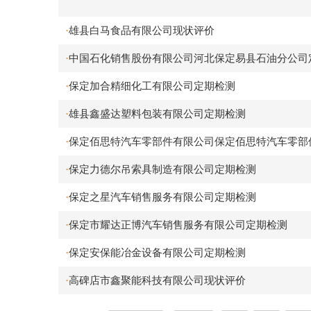
雄县白马食品有限公司现状评价
·
中国石化销售股份有限公司河北保定易县石油分公司
·
保定加合精细化工有限公司定期检测
·
雄县鑫盛达塑料包装有限公司定期检测
·
保定佰思特汽车零部件有限公司保定佰思特汽车零部
·
保定力德尔吊索具制造有限公司定期检测
·
保定之星汽车销售服务有限公司定期检测
·
保定市耀达正博汽车销售服务有限公司定期检测
·
保定安保能冶金设备有限公司定期检测
·
高碑店市鑫聚能科技有限公司现状评价
·