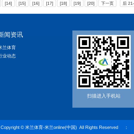
[14]
[15]
[16]
[17]
[18]
[19]
[20]
下一页
后 21
新闻资讯
米兰体育
行业动态
扫描进入手机站
Copyright © 米兰体育-米兰online(中国) All Rights Reserved ：