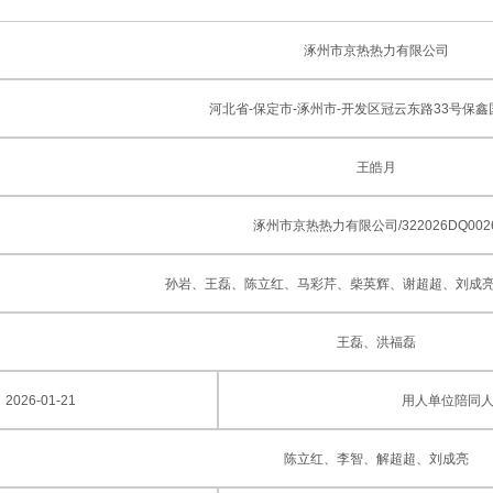
涿州市京热热力有限公司
河北省-保定市-涿州市-开发区冠云东路33号保鑫
王皓月
涿州市京热热力有限公司/322026DQ002
孙岩、王磊、陈立红、马彩芹、柴英辉、谢超超、刘成
王磊、洪福磊
2026-01-21
用人单位陪同
陈立红、李智、解超超、刘成亮