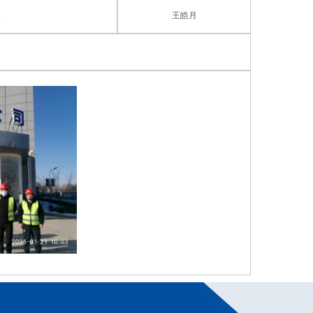
人
王皓月