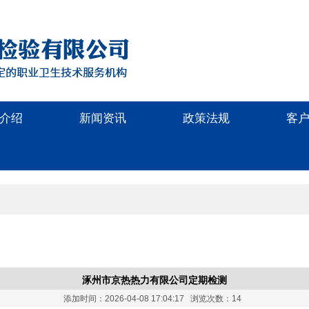
介绍
新闻资讯
政策法规
客
涿州市京热热力有限公司定期检测
添加时间：2026-04-08 17:04:17 浏览次数：14