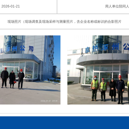
2026-01-21
用人单位陪同
现场照片（现场调查及现场采样与测量照片，含企业名称或标识的合影照片