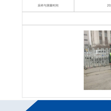
采样与测量时间
20