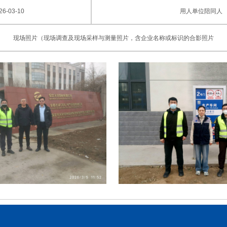
26-03-10
用人单位陪同人
现场照片（现场调查及现场采样与测量照片，含企业名称或标识的合影照片