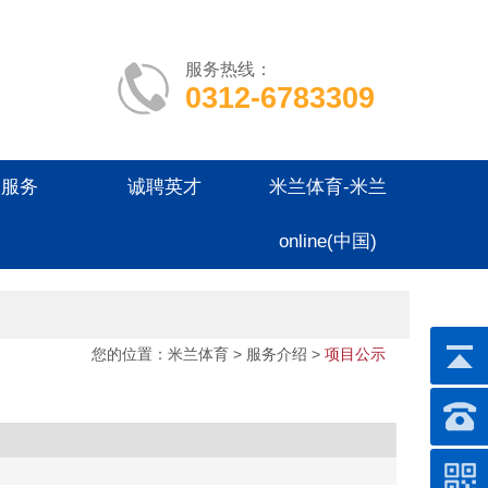
服务热线：
0312-6783309
户服务
诚聘英才
米兰体育-米兰
online(中国)
您的位置：
米兰体育
> 服务介绍 >
项目公示