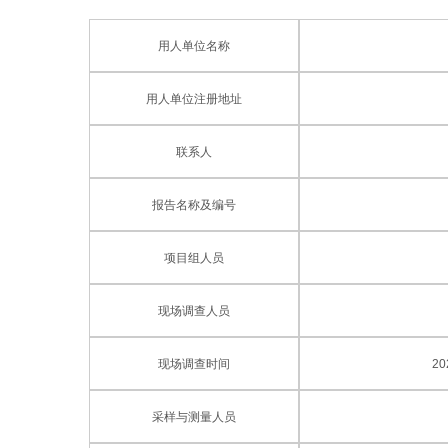
用人单位名称
用人单位注册地址
联系人
报告名称及编号
项目组人员
现场调查人员
现场调查时间
20
采样与测量人员