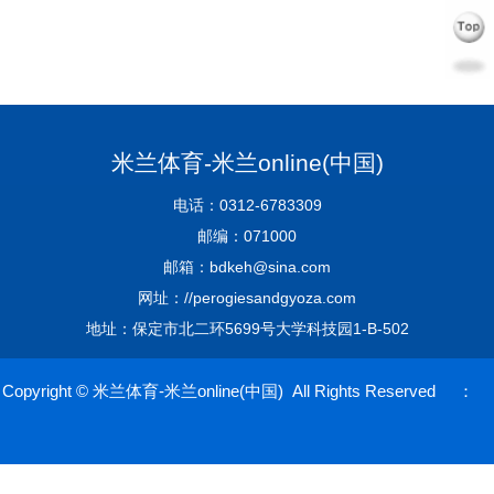
米兰体育-米兰online(中国)
电话：0312-6783309
邮编：071000
邮箱：bdkeh@sina.com
网址：//perogiesandgyoza.com
地址：保定市北二环5699号大学科技园1-B-502
Copyright © 米兰体育-米兰online(中国) All Rights Reserved ：