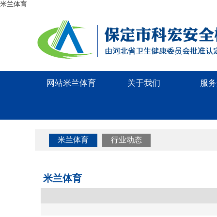
米兰体育
网站米兰体育
关于我们
服务
米兰体育
行业动态
米兰体育