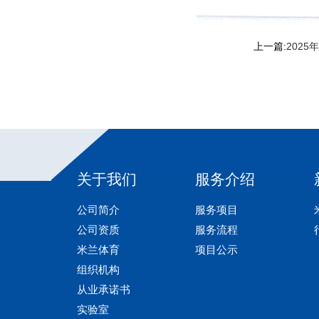
上一篇:
202
关于我们
服务介绍
公司简介
服务项目
公司资质
服务流程
米兰体育
项目公示
组织机构
从业承诺书
实验室