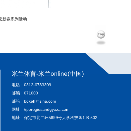
宏新春系列活动
米兰体育-米兰online(中国)
电话：0312-6783309
邮编：071000
邮箱：bdkeh@sina.com
网址：//perogiesandgyoza.com
地址：保定市北二环5699号大学科技园1-B-502