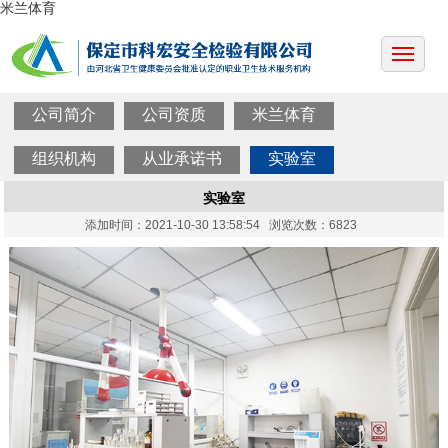
米兰体育
公司简介
公司资质
米兰体育
组织机构
从业承诺书
实验室
实验室
添加时间：2021-10-30 13:58:54 浏览次数：6823