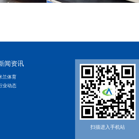
新闻资讯
米兰体育
行业动态
扫描进入手机站