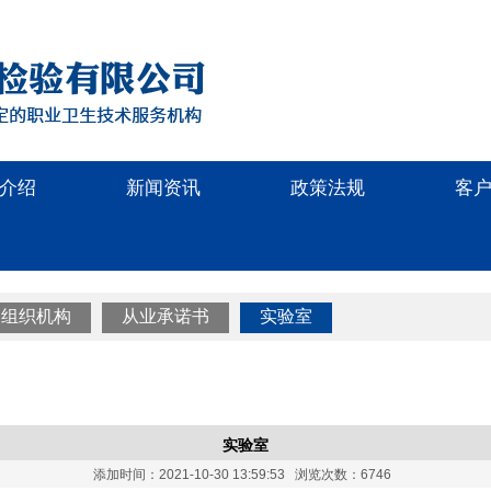
介绍
新闻资讯
政策法规
客
组织机构
从业承诺书
实验室
实验室
添加时间：2021-10-30 13:59:53 浏览次数：6746