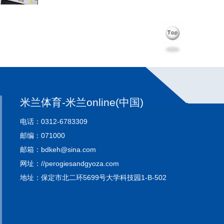
米兰体育-米兰online(中国)
电话：0312-6783309
邮编：071000
邮箱：bdkeh@sina.com
网址：//perogiesandgyoza.com
地址：保定市北二环5699号大学科技园1-B-502