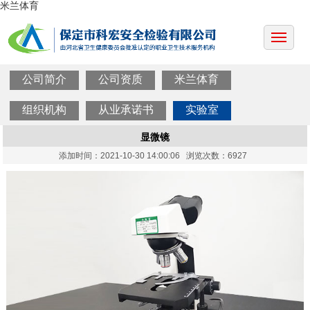
米兰体育
公司简介
公司资质
米兰体育
组织机构
从业承诺书
实验室
显微镜
添加时间：2021-10-30 14:00:06 浏览次数：6927