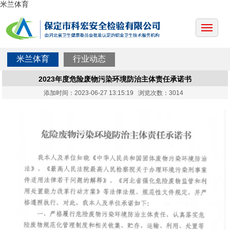
米兰体育
米兰体育
行业动态
2023年度危险废物污染环境防治主体责任承诺书
添加时间：2023-06-27 13:15:19 浏览次数：3014