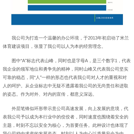
我公司为打造一个温馨的办公环境，于2013年初启动了米兰
体育建设项目，张显了我公司以人为本的经营理念。
图中“A”标志代表山峰，同时也是字母A，是三个数字1，代表
我企业的领军地位和勇争先的精神，同时山峰又代表我公司坚实
可靠的稳态，同“人”一样的形态也代表我公司对人才的重视和对
人的呵护。从企业标志中无疑不透露着我公司的无尚责任和进取
的姿态。作为对外、对内的宣传，都意义深远。
外层笔锋似环形带示意公司高速发展，向上发展的意境，代
表我公司予以成为本行业中的佼佼者，同时速度也围绕着安全的
主题，时刻不忘以安全为核心，为首要任务。此种设计也体现了
我公司稳中求变的发展姿态，时刻以人为中心以质量安全为中