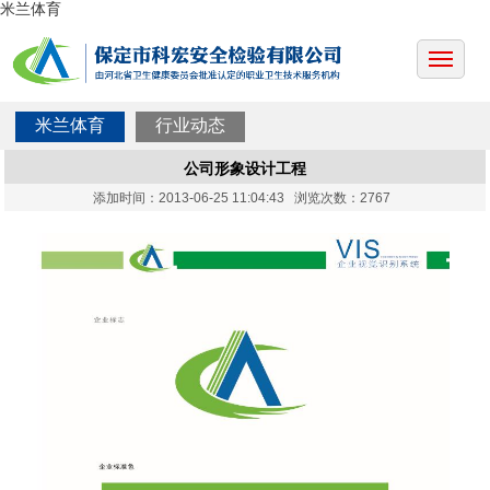
米兰体育
米兰体育
行业动态
公司形象设计工程
添加时间：2013-06-25 11:04:43 浏览次数：2767