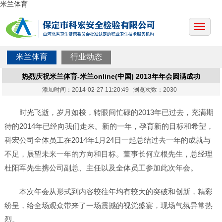
米兰体育
米兰体育
行业动态
热烈庆祝米兰体育-米兰online(中国) 2013年年会圆满成功
添加时间：2014-02-27 11:20:49 浏览次数：2030
时光飞逝，岁月如梭，转眼间忙碌的2013年已过去，充满期
待的2014年已经向我们走来。新的一年，孕育新的目标和希望，
科宏公司全体员工在2014年1月24日一起总结过去一年的成就与
不足，展望未来一年的方向和目标。董事长何立根先生，总经理
杜阳军先生携公司副总、主任以及全体员工参加此次年会。
本次年会从形式到内容较往年均有较大的突破和创新，精彩
纷呈，给全场观众带来了一场震撼的视觉盛宴，现场气氛异常热
烈。