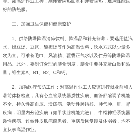
等。如高炉作业工种，须佩带隔热面罩和穿着隔热，通风性能良
好的防热服。
三、加强卫生保健和健康监护
1、供给防暑降温清凉饮料、降温品和补充营养：要选用盐汽
水、绿豆汤、豆浆、酸梅汤等作为高温饮料，饮水方式以少量多
次为宜。可准备毛巾、风油精、藿香正气水以及仁丹等防暑降温
用品。此外，要制订合理的膳食制度，膳食中要补充蛋白质和热
量，维生素A、B1、B2、C和钙。
2、加强医疗预防工作：对高温作业工人应该进行就业前和入
暑前体格检查，凡有心血管系统器质性疾病、血管舒缩调节机能
不全、持久性高血压、溃疡病、活动性肺结核、肺气肿、肝、肾
疾病，明显内分泌疾病（如甲状腺机能亢进）、中枢神经系统器
质性疾病、过敏性皮肤疤痕患者、重病后恢复期及体弱者，均不
宜从事高温作业。