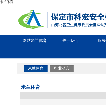
米兰体育
网站米兰体育
关于我们
服务
米兰体育
行业动态
米兰体育