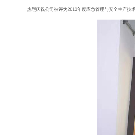
热烈庆祝公司被评为2019年度应急管理与安全生产技