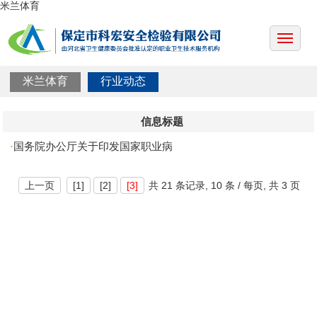
米兰体育
米兰体育
行业动态
信息标题
国务院办公厅关于印发国家职业病
·
上一页
[1]
[2]
[3]
共
21 条记录,
10 条 / 每页, 共
3 页