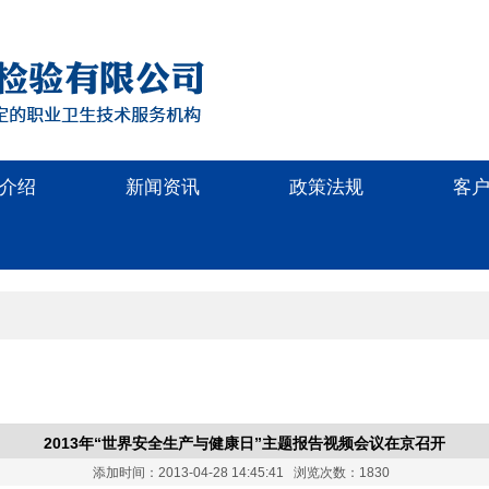
介绍
新闻资讯
政策法规
客
2013年“世界安全生产与健康日”主题报告视频会议在京召开
添加时间：2013-04-28 14:45:41 浏览次数：1830