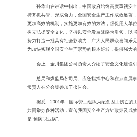
孙华山在讲话中指出，中国政府始终高度重视安
持齐抓共管、形成合力，全国安全生产工作成效显著，
更加高效的机制，实施更加有效的方法，督促用人单
树立弘扬安全文化，坚持以安全发展战略为引领，以“
努力打造一批具有社会影响力、广大人民群众喜闻乐
为加快实现全国安全生产形势的根本好转，提供强大
会上，金川集团公司负责人介绍了安全文化建设
总局和煤监局各司局、应急指挥中心和在京直属
负责人在分会场参加了报告会。
据悉，2001年，国际劳工组织为纪念因工伤亡的
共同举办多种活动，宣传我国安全生产方针政策及成效
是“预防职业病”。