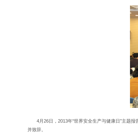
4月26日，2013年“世界安全生产与健康日”
并致辞。