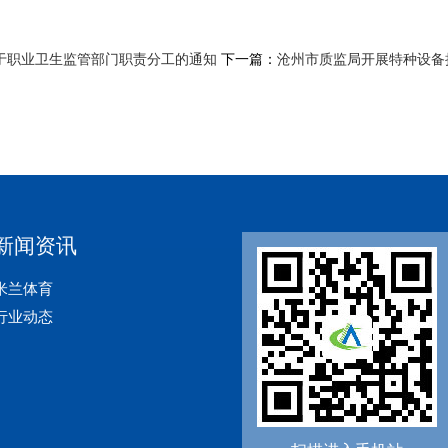
于职业卫生监管部门职责分工的通知
下一篇：
沧州市质监局开展特种设备
新闻资讯
米兰体育
行业动态