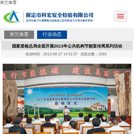
米兰体育
米兰体育
行业动态
国家质检总局全面开展2013年公共机构节能宣传周系列活动
添加时间：2013-06-27 14:51:57 浏览次数：2565