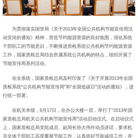
为贯彻落实国管局《关于2013年全国公共机构节能宣传周活
动安排的通知》精神，营造节约能源资源的良好氛围，强化系统
干部职工的节能意识，不断推进质检系统公共机构节约能源资源
工作，国家质检总局结合所属系统公共机构的特点，组织开展了
节能宣传周系列活动。
在全系统，国家质检总局及时印发了《关于开展2013年全国
质检系统“公共机构节能宣传周”和“全国低碳日”活动的通知》，进
行统一部署。
在机关本级，6月17日，在办公大楼一层，举行了“2013年国
家质检总局机关公共机构节能宣传周”活动启动仪式。在启动仪式
上，国家质检总局党组成员、副局长孙大伟作动员讲话，要求机
关全体干部职工高度重视节能工作，认真抓好节能减排工作，并