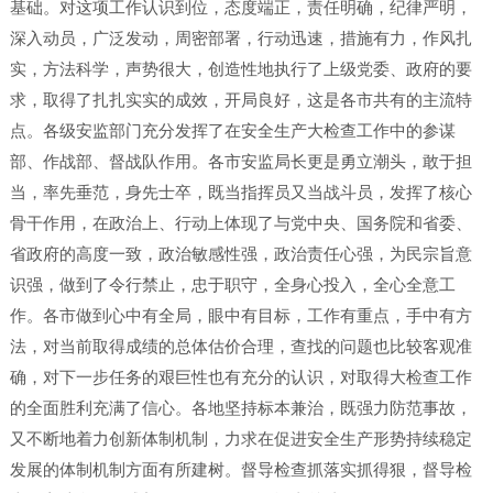
基础。对这项工作认识到位，态度端正，责任明确，纪律严明，
深入动员，广泛发动，周密部署，行动迅速，措施有力，作风扎
实，方法科学，声势很大，创造性地执行了上级党委、政府的要
求，取得了扎扎实实的成效，开局良好，这是各市共有的主流特
点。各级安监部门充分发挥了在安全生产大检查工作中的参谋
部、作战部、督战队作用。各市安监局长更是勇立潮头，敢于担
当，率先垂范，身先士卒，既当指挥员又当战斗员，发挥了核心
骨干作用，在政治上、行动上体现了与党中央、国务院和省委、
省政府的高度一致，政治敏感性强，政治责任心强，为民宗旨意
识强，做到了令行禁止，忠于职守，全身心投入，全心全意工
作。各市做到心中有全局，眼中有目标，工作有重点，手中有方
法，对当前取得成绩的总体估价合理，查找的问题也比较客观准
确，对下一步任务的艰巨性也有充分的认识，对取得大检查工作
的全面胜利充满了信心。各地坚持标本兼治，既强力防范事故，
又不断地着力创新体制机制，力求在促进安全生产形势持续稳定
发展的体制机制方面有所建树。督导检查抓落实抓得狠，督导检