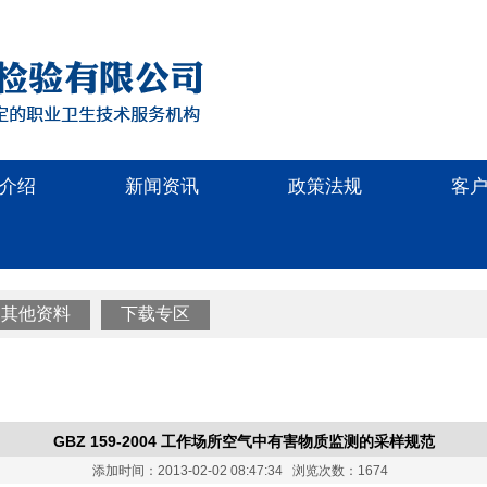
介绍
新闻资讯
政策法规
客
其他资料
下载专区
GBZ 159-2004 工作场所空气中有害物质监测的采样规范
添加时间：2013-02-02 08:47:34 浏览次数：1674