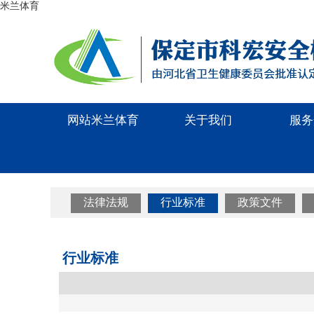
米兰体育
网站米兰体育
关于我们
服务
法律法规
行业标准
政策文件
行业标准