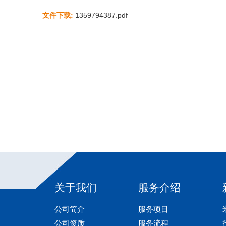
文件下载:
1359794387.pdf
关于我们
服务介绍
公司简介
服务项目
公司资质
服务流程