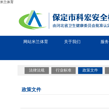
米兰体育
网站米兰体育
关于我们
服务
法律法规
行业标准
政策文件
政策文件