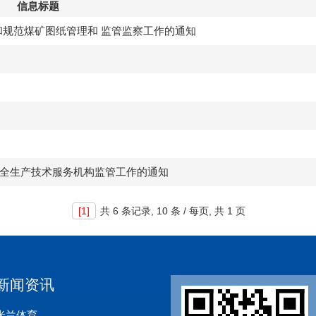
信息标题
和规范煤矿图纸管理和 监管监察工作的通知
省安全生产技术服务机构监管工作的通知
[1]
共
6 条记录,
10 条 / 每页, 共
1 页
新闻资讯
米兰体育