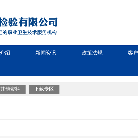
介绍
新闻资讯
政策法规
客
其他资料
下载专区