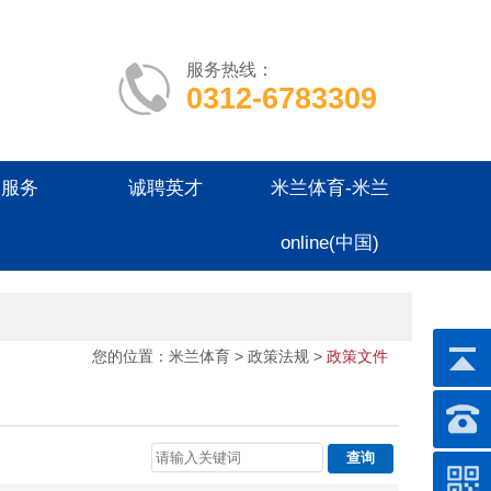
服务热线：
0312-6783309
户服务
诚聘英才
米兰体育-米兰
online(中国)
您的位置：
米兰体育
> 政策法规 >
政策文件