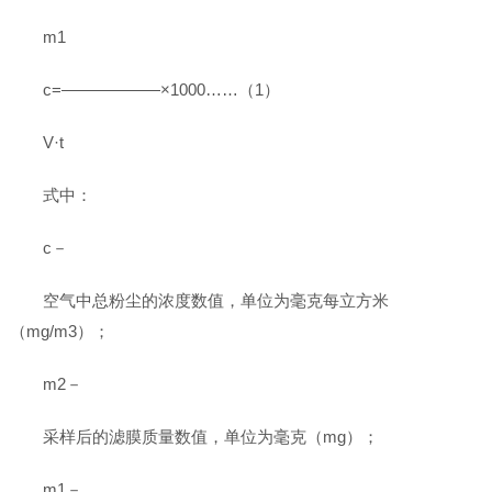
m1
c=——————×1000……（1）
V·t
式中：
c－
空气中总粉尘的浓度数值，单位为毫克每立方米
（mg/m3）；
m2－
采样后的滤膜质量数值，单位为毫克（mg）；
m1－