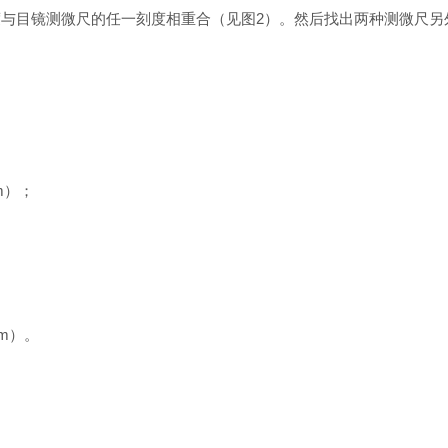
与目镜测微尺的任一刻度相重合（见图2）。然后找出两种测微尺另
m）；
m）。