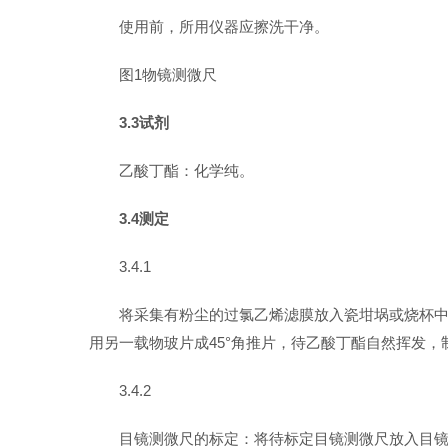
使用前，所用仪器应擦洗干净。
图1物镜测微尺
3.3试剂
乙酸丁酯：化学纯。
3.4测定
3.4.1
将采集有粉尘的过氯乙烯滤膜放入瓷坩埚或烧杯中
用另一载物玻片成45°角推片，待乙酸丁酯自然挥发
3.4.2
目镜测微尺的标定：将待标定目镜测微尺放入目镜