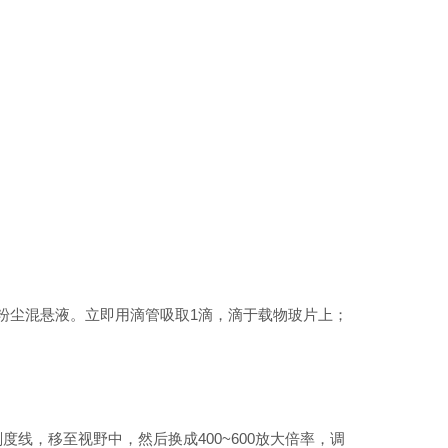
的粉尘混悬液。立即用滴管吸取1滴，滴于载物玻片上；
，移至视野中，然后换成400~600放大倍率，调