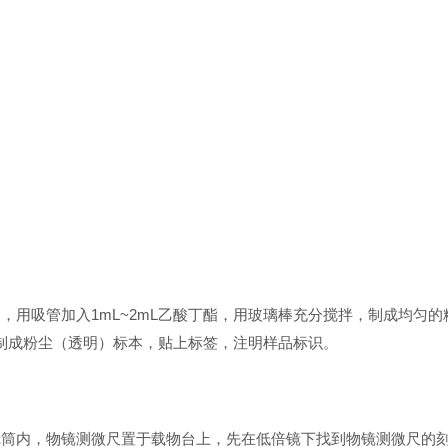
，用吸管加入1mL~2mL乙酸丁酯，用玻璃棒充分搅拌，制成均匀
，制成粉尘（透明）标本，贴上标签，注明样品标识。
筒内，物镜测微尺置于载物台上，先在低倍镜下找到物镜测微尺的刻度线