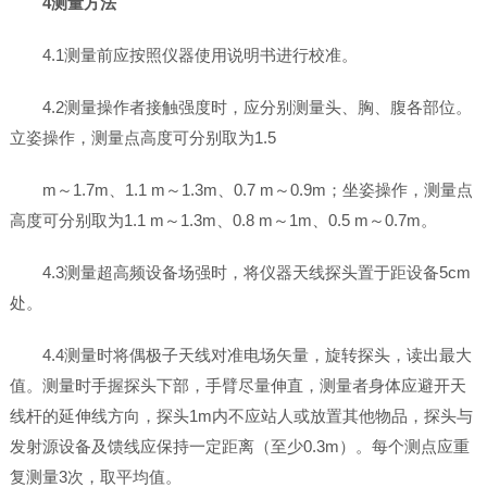
4测量方法
4.1测量前应按照仪器使用说明书进行校准。
4.2测量操作者接触强度时，应分别测量头、胸、腹各部位。
立姿操作，测量点高度可分别取为1.5
m～1.7m、1.1 m～1.3m、0.7 m～0.9m；坐姿操作，测量点
高度可分别取为1.1 m～1.3m、0.8 m～1m、0.5 m～0.7m。
4.3测量超高频设备场强时，将仪器天线探头置于距设备5cm
处。
4.4测量时将偶极子天线对准电场矢量，旋转探头，读出最大
值。测量时手握探头下部，手臂尽量伸直，测量者身体应避开天
线杆的延伸线方向，探头1m内不应站人或放置其他物品，探头与
发射源设备及馈线应保持一定距离（至少0.3m）。每个测点应重
复测量3次，取平均值。