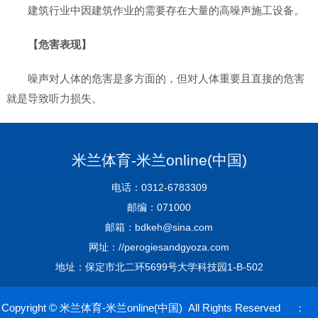
建筑行业中因建筑作业的需要存在大量的高噪声施工设备。
【危害表现】
噪声对人体的危害是多方面的，但对人体重要且直接的危害
就是导致听力损失。
米兰体育-米兰online(中国)
电话：0312-6783309
邮编：071000
邮箱：bdkeh@sina.com
网址：//perogiesandgyoza.com
地址：保定市北二环5699号大学科技园1-B-502
Copyright © 米兰体育-米兰online(中国) All Rights Reserved ：