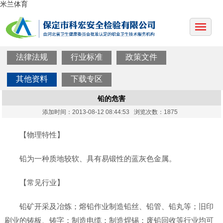
米兰体育
法律法规
行业标准
政策文件
其他资料
下载专区
铅的危害
添加时间：2013-08-12 08:44:53 浏览次数：1875
【物理特性】
铅为一种质地较软、具有易锻性的蓝灰色金属。
【常见行业】
铅矿开采及冶炼；熔铅作业制造铅丝、铅管、铅丸等；旧印
刷业的铸板、铸字；制造电缆；制造焊锡；废铅回收等行业均可