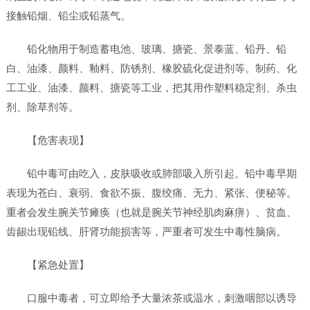
接触铅烟、铅尘或铅蒸气。
铅化物用于制造蓄电池、玻璃、搪瓷、景泰蓝、铅丹、铅
白、油漆、颜料、釉料、防锈剂、橡胶硫化促进剂等。制药、化
工工业、油漆、颜料、搪瓷等工业，把其用作塑料稳定剂、杀虫
剂、除草剂等。
【危害表现】
铅中毒可由吃入，皮肤吸收或肺部吸入所引起。铅中毒早期
表现为苍白、衰弱、食欲不振、腹绞痛、无力、紧张、便秘等。
重者会发生腕关节瘫痪（也就是腕关节神经肌肉麻痹）、贫血、
齿龈出现铅线、肝肾功能损害等，严重者可发生中毒性脑病。
【紧急处置】
口服中毒者，可立即给予大量浓茶或温水，刺激咽部以诱导