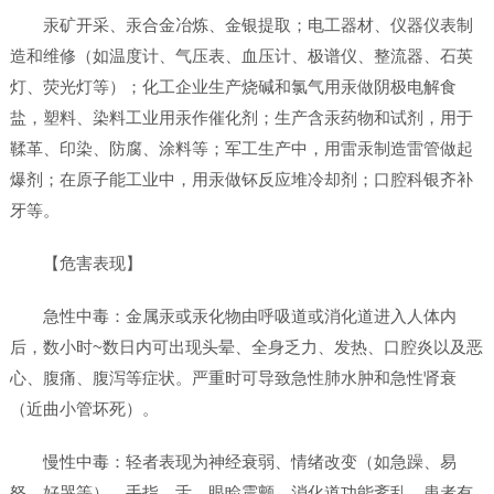
汞矿开采、汞合金冶炼、金银提取；电工器材、仪器仪表制
造和维修（如温度计、气压表、血压计、极谱仪、整流器、石英
灯、荧光灯等）；化工企业生产烧碱和氯气用汞做阴极电解食
盐，塑料、染料工业用汞作催化剂；生产含汞药物和试剂，用于
鞣革、印染、防腐、涂料等；军工生产中，用雷汞制造雷管做起
爆剂；在原子能工业中，用汞做钚反应堆冷却剂；口腔科银齐补
牙等。
【危害表现】
急性中毒：金属汞或汞化物由呼吸道或消化道进入人体内
后，数小时~数日内可出现头晕、全身乏力、发热、口腔炎以及恶
心、腹痛、腹泻等症状。严重时可导致急性肺水肿和急性肾衰
（近曲小管坏死）。
慢性中毒：轻者表现为神经衰弱、情绪改变（如急躁、易
怒、好哭等），手指、舌、眼睑震颤、消化道功能紊乱，患者有