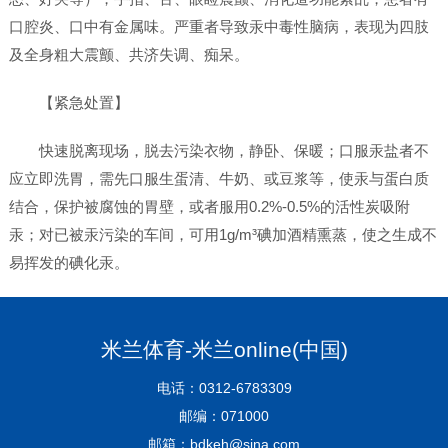
口腔炎、口中有金属味。严重者导致汞中毒性脑病，表现为四肢
及全身粗大震颤、共济失调、痴呆。
【紧急处置】
快速脱离现场，脱去污染衣物，静卧、保暖；口服汞盐者不
应立即洗胃，需先口服生蛋清、牛奶、或豆浆等，使汞与蛋白质
结合，保护被腐蚀的胃壁，或者服用0.2%-0.5%的活性炭吸附
汞；对已被汞污染的车间，可用1g/m³碘加酒精熏蒸，使之生成不
易挥发的碘化汞。
米兰体育-米兰online(中国)
电话：0312-6783309
邮编：071000
邮箱：bdkeh@sina.com